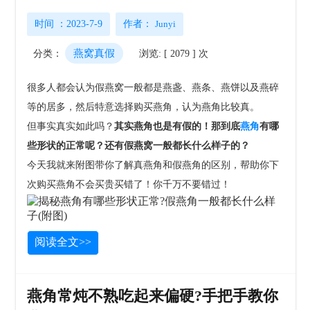
时间 ：2023-7-9
作者：
Junyi
燕窝真假
分类：
浏览: [ 2079 ] 次
很多人都会认为假燕窝一般都是燕盏、燕条、燕饼以及燕碎
等的居多，然后特意选择购买燕角，认为燕角比较真。
但事实真实如此吗？
其实燕角也是有假的！那到底
燕角
有哪
些形状的正常呢？还有假燕窝一般都长什么样子的？
今天我就来附图带你了解真燕角和假燕角的区别，帮助你下
次购买燕角不会买贵买错了！你千万不要错过！
阅读全文>>
燕角常炖不熟吃起来偏硬?手把手教你