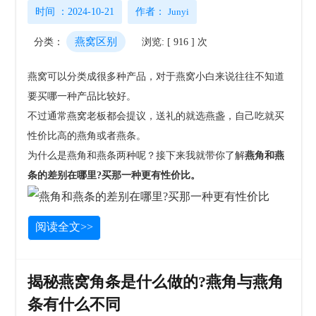
时间 ：2024-10-21
作者：
Junyi
燕窝区别
分类：
浏览: [ 916 ] 次
燕窝可以分类成很多种产品，对于燕窝小白来说往往不知道
要买哪一种产品比较好。
不过通常
燕窝老板都会提议，送礼的就选燕盏，自己吃就买
性价比高的燕角或者燕条。
为什么是燕角和燕条两种呢？接下来我就带你了解
燕角和燕
条的差别在哪里?买那一种更有性价比。
阅读全文>>
揭秘燕窝角条是什么做的?燕角与燕角
条有什么不同