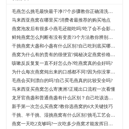
毛燕怎么挑毛最快最干净?7个步骤教你正确清洗毛燕
马来西亚燕窝在哪里买?消费者最推荐的购买地点
燕窝泡发后有很多小燕毛还能吃吗?吃了会不会影响健康?
鲜炖燕窝怎么判断有没有变质?3个方法教你辨别是否还能喝
干挑燕窝大盏和小盏有什么区别?自己吃到底买哪个好?
燕窝为什么有的贵有的很便宜?揭秘决定燕窝价格的10大原因
咳嗽反反复复一直不好怎么办?吃燕窝真的会好吗?
为什么每次燕窝炖出来的口感都不同?因为你没掌握好泡发和炖煮时间
毛燕会买到漂白的吗?自己买毛燕真的比较安全吗?
马来西亚买燕窝怎么寄澳洲?正规出口流程一次看懂
龙牙官燕盏和普通燕盏有什么区别？自己吃该选哪个比较划算？
新手第一次怎么买燕窝?教你选燕窝的6大关键技巧
干挑、半干挑、湿挑燕窝有什么区别?挑毛工艺会影响燕窝营养价值吗？
燕窝一天吃2克够吗?一次吃多少燕窝才能发挥日常保养的作用