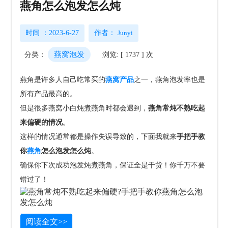
燕角怎么泡发怎么炖
时间 ：2023-6-27
作者：
Junyi
燕窝泡发
分类：
浏览: [ 1737 ] 次
燕角是许多人自己吃常买的
燕窝产品
之一，燕角泡发率也是
所有产品最高的。
但是很多燕窝小白炖煮燕角时都会遇到，
燕角常炖不熟吃起
来偏硬的情况
。
这样的情况通常都是操作失误导致的，下面我就来
手把手教
你
燕角
怎么泡发怎么炖
。
确保你下次成功泡发炖煮燕角，保证全是干货！你千万不要
错过了！
阅读全文>>