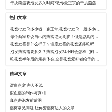
干挑燕盏要泡发多久时间?教你最正宗的干挑燕盏泡发方法
热门文章
燕窝批发价多少钱一克正常,燕窝批发价一般多少(最新参考价格)
每个商家都说自己的燕窝绝无刷胶！但是您真的知道什么是“刷胶”吗？
燕窝发霉是什么样子？轻度发霉的燕窝还能吃吗
泡发燕窝需要多久？燕窝泡发24小时会怎样（附图）
吃燕窝半年后的亲身体会,全是燕窝爱好者给予的真实反馈
精华文章
漂白燕窝 害人不浅
假血燕的制作与真相
真燕盏泡发前后图
燕窝常见问题 让你变燕窝达人的文章