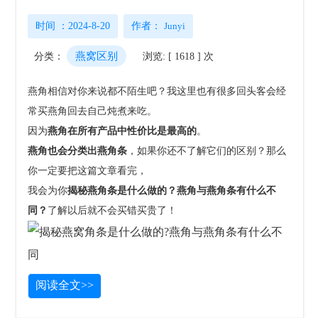
时间 ：2024-8-20
作者：
Junyi
燕窝区别
分类：
浏览: [ 1618 ] 次
燕角相信对你来说都不陌生吧？我这里也有很多回头客会经
常买燕角回去自己炖煮来吃。
因为
燕角在所有产品中性价比是最高的
。
燕角也会分类出燕角条
，如果你还不了解它们的区别？那么
你一定要把这篇文章看完，
我会为你
揭秘燕角条是什么做的？燕角与燕角条有什么不
同？
了解以后就不会买错买贵了！
阅读全文>>