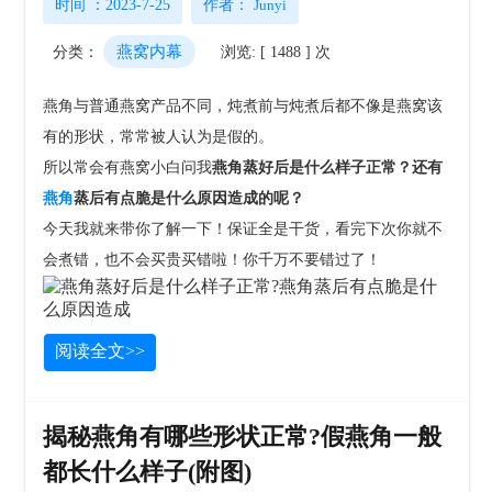
时间 ：2023-7-25
作者：
Junyi
燕窝内幕
分类：
浏览: [ 1488 ] 次
燕角与普通燕窝产品不同，炖煮前与炖煮后都不像是燕窝该
有的形状，常常被人认为是假的。
所以常会有燕窝小白问我
燕角蒸好后是什么样子正常？
还有
燕角
蒸后有点脆是什么原因造成的呢？
今天我就来带你了解一下！保证全是干货，看完下次你就不
会煮错，也不会买贵买错啦！你千万不要错过了！
阅读全文>>
揭秘燕角有哪些形状正常?假燕角一般
都长什么样子(附图)