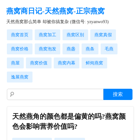
燕窝商日记-天然燕窝-正宗燕窝
天然燕窝那么简单 却被你搞复杂 (微信号: yzyanwo93)
燕窝首页
燕窝加工
燕窝区别
燕窝真假
燕窝价格
燕窝泡发
燕盏
燕条
毛燕
燕屋
燕窝价值
燕窝内幕
鲜炖燕窝
逸展燕窝
天然燕角的颜色都是偏黄的吗?燕窝颜
色会影响营养价值吗?