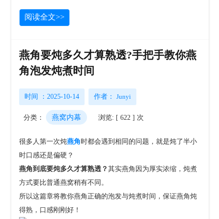
阅读全文>>
燕角要炖多久才算熟透?手把手教你燕
角泡发炖煮时间
时间 ：2025-10-14
作者：
Junyi
燕窝内幕
分类：
浏览: [ 622 ] 次
很多人第一次炖
燕角
时都会遇到相同的问题，就是炖了半小
时口感还是偏硬？
燕角到底要炖多久才算熟透？
其实燕角因为厚实浓缩，炖煮
方式要比普通燕窝稍有不同。
所以这篇章将教你燕角正确的泡发与炖煮时间，保证燕角炖
得熟，口感刚刚好！