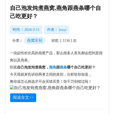
自己泡发炖煮燕窝,燕角跟燕条哪个自
己吃更好？
时间 ：2024-3-11
作者：
Junyi
燕窝区别
分类：
浏览: [ 1136 ] 次
一说起性价比高的燕窝产品，那么很多人首先都会想到是燕
角以及燕条。
到底
自己泡发炖煮燕窝，
燕角
跟
燕条
哪个自己吃更好？
今天我就来告诉你两者之间的差别，分析给你知道，
教你该怎么挑选才不会买错买贵！
你千万别错过啦！
阅读全文>>