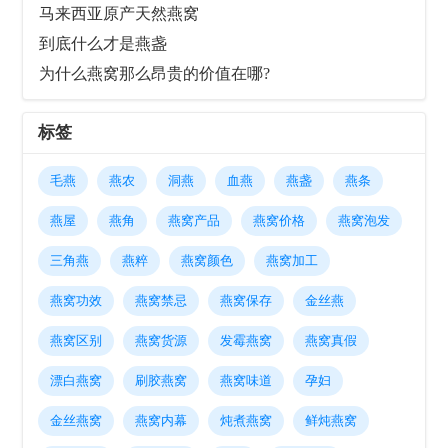
马来西亚原产天然燕窝
到底什么才是燕盏
为什么燕窝那么昂贵的价值在哪?
标签
毛燕
燕农
洞燕
血燕
燕盏
燕条
燕屋
燕角
燕窝产品
燕窝价格
燕窝泡发
三角燕
燕粹
燕窝颜色
燕窝加工
燕窝功效
燕窝禁忌
燕窝保存
金丝燕
燕窝区别
燕窝货源
发霉燕窝
燕窝真假
漂白燕窝
刷胶燕窝
燕窝味道
孕妇
金丝燕窝
燕窝内幕
炖煮燕窝
鲜炖燕窝