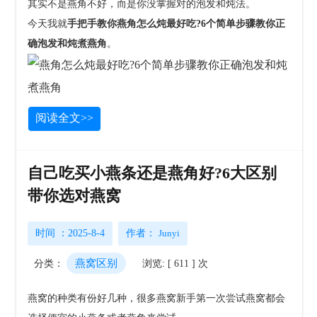
其实不是燕角不好，而是你没掌握对的泡发和炖法。
今天我就
手把手教你燕角怎么炖最好吃?6个简单步骤教你正
确泡发和炖煮燕角
。
阅读全文>>
自己吃买小燕条还是燕角好?6大区别
带你选对燕窝
时间 ：2025-8-4
作者：
Junyi
燕窝区别
分类：
浏览: [ 611 ] 次
燕窝的种类有份好几种，很多燕窝新手第一次尝试燕窝都会