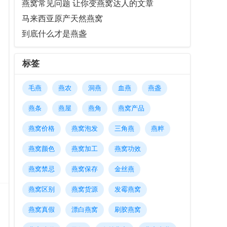
燕窝常见问题 让你变燕窝达人的文章
马来西亚原产天然燕窝
到底什么才是燕盏
标签
毛燕
燕农
洞燕
血燕
燕盏
燕条
燕屋
燕角
燕窝产品
燕窝价格
燕窝泡发
三角燕
燕粹
燕窝颜色
燕窝加工
燕窝功效
燕窝禁忌
燕窝保存
金丝燕
燕窝区别
燕窝货源
发霉燕窝
燕窝真假
漂白燕窝
刷胶燕窝