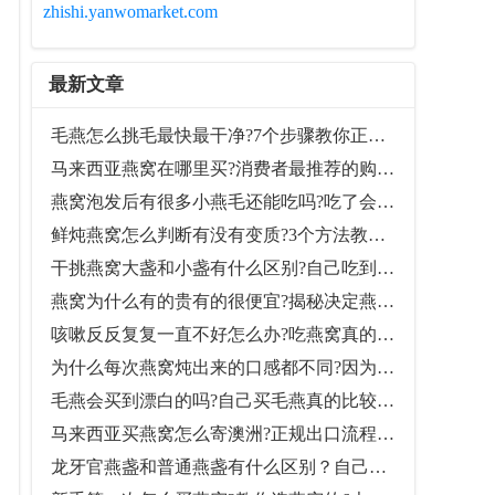
zhishi.yanwomarket.com
最新文章
毛燕怎么挑毛最快最干净?7个步骤教你正确清洗毛燕
马来西亚燕窝在哪里买?消费者最推荐的购买地点
燕窝泡发后有很多小燕毛还能吃吗?吃了会不会影响健康?
鲜炖燕窝怎么判断有没有变质?3个方法教你辨别是否还能喝
干挑燕窝大盏和小盏有什么区别?自己吃到底买哪个好?
燕窝为什么有的贵有的很便宜?揭秘决定燕窝价格的10大原因
咳嗽反反复复一直不好怎么办?吃燕窝真的会好吗?
为什么每次燕窝炖出来的口感都不同?因为你没掌握好泡发和炖煮时间
毛燕会买到漂白的吗?自己买毛燕真的比较安全吗?
马来西亚买燕窝怎么寄澳洲?正规出口流程一次看懂
龙牙官燕盏和普通燕盏有什么区别？自己吃该选哪个比较划算？