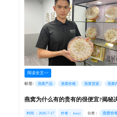
阅读全文>>
标签:
燕窝产品
燕窝价格
燕窝货源
燕窝
燕窝为什么有的贵有的很便宜?揭秘决
燕窝价
时间 ：2026-7-17
作者：
Junyi
分类：