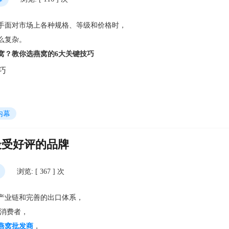
手面对市场上各种规格、等级和价格时，
么复杂。
窝？教你选燕窝的6大关键技巧
内幕
最受好评的品牌
浏览: [ 367 ] 次
产业链和完善的出口体系，
消费者，
燕窝批发商
，