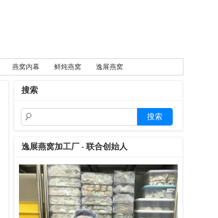
燕窝内幕
鲜炖燕窝
逸展燕窝
搜索
逸展燕窝加工厂 - 联合创始人