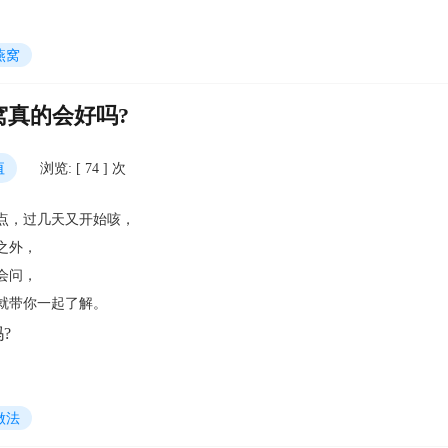
燕窝
窝真的会好吗?
值
浏览: [ 74 ] 次
点，过几天又开始咳，
之外，
会问，
就带你一起了解。
做法