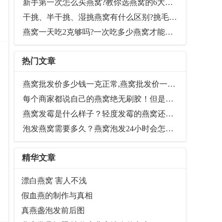
新手第一次怎么买燕窝?教你选燕窝的6大关键技巧
干挑、半干挑、湿挑燕窝有什么区别?挑毛工艺会影响燕窝营养价值吗？
燕窝一天吃2克够吗?一次吃多少燕窝才能发挥日常保养的作用
热门文章
燕窝批发价多少钱一克正常,燕窝批发价一般多少(最新参考价格)
每个商家都说自己的燕窝绝无刷胶！但是您真的知道什么是“刷胶”吗？
燕窝发霉是什么样子？轻度发霉的燕窝还能吃吗
泡发燕窝需要多久？燕窝泡发24小时会怎样（附图）
精华文章
漂白燕窝 害人不浅
假血燕的制作与真相
真燕盏泡发前后图