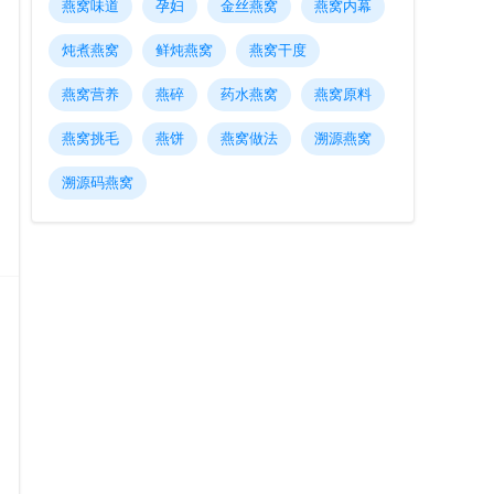
燕窝味道
孕妇
金丝燕窝
燕窝内幕
炖煮燕窝
鲜炖燕窝
燕窝干度
燕窝营养
燕碎
药水燕窝
燕窝原料
燕窝挑毛
燕饼
燕窝做法
溯源燕窝
溯源码燕窝