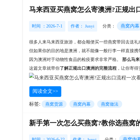
马来西亚买燕窝怎么寄澳洲?正规出
燕窝内幕
时间 ：2026-7-1
作者：
Junyi
分类：
很多人来马来西亚旅游，都会顺便买一些燕窝带回去送礼
但如果你的目的地是澳洲，就不能像一般行李一样直接携
因为澳洲对于动物性食品的检疫要求非常严格。
那么马
这篇文章就带你
了解正规出口澳洲的完整流程
，让你寄得
阅读全文>>
标签:
燕窝货源
燕窝内幕
燕窝做法
新手第一次怎么买燕窝?教你选燕窝
燕窝内
时间 ：2026-6-22
作者：
Junyi
分类：