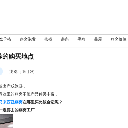
窝价格
燕窝泡发
燕盏
燕条
毛燕
燕屋
燕窝价值
荐的购买地点
浏览: [ 16 ] 次
坡出产或旅游，
竟这里的燕窝不但产品种类丰富，
马来西亚燕窝
在哪里买比较合适呢？
一定要去的燕窝工厂