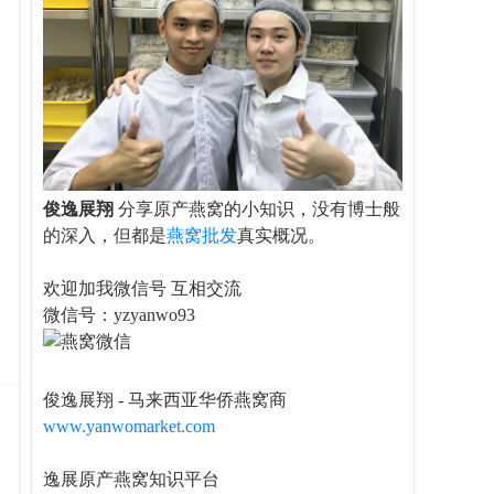
俊逸展翔
分享原产燕窝的小知识，没有博士般
的深入，但都是
燕窝批发
真实概况。
欢迎加我微信号 互相交流
微信号：yzyanwo93
俊逸展翔 - 马来西亚华侨燕窝商
www.yanwomarket.com
逸展原产燕窝知识平台