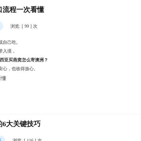
口流程一次看懂
浏览: [ 99 ] 次
或自己吃。
带入境，
来西亚买燕窝怎么寄澳洲？
安心，也收得放心。
的6大关键技巧
幕
浏览: [ 116 ] 次