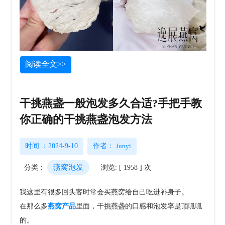
阅读全文>>
干挑燕盏一般泡发多久合适?手把手教
你正确的干挑燕盏泡发方法
时间 ：2024-9-10
作者：
Junyi
燕窝泡发
分类：
浏览: [ 1958 ] 次
我这里有很多回头客时常会买燕窝给自己吃进补身子。
在那么多
燕窝产品
里面，干挑燕盏的口感和泡发率是顶呱呱
的。