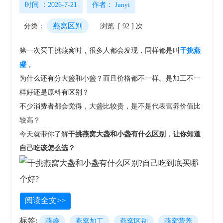
时间 ：2026-7-21
作者：
Junyi
燕窝区别
分类：
浏览: [ 92 ] 次
第一次买干挑燕窝时，很多人都会发现，同样都是叫
干挑燕
盏
，
为什么还有分大盏和小盏？而且价格都不一样。是加工不一
样好还是原料有区别？
不少消费者都会觉得，大盏比较贵，是不是代表营养价值比
较高？
今天就带你了解
干挑燕窝大盏和小盏有什么区别
，
让你知道
自己吃该怎么选？
阅读全文>>
标签:
燕盏
燕窝加工
燕窝区别
燕窝营养