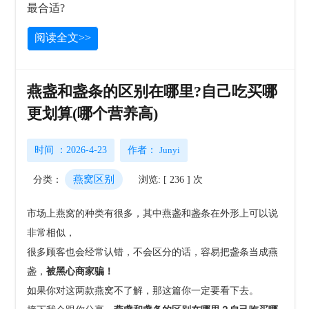
阅读全文>>
燕盏和盏条的区别在哪里?自己吃买哪
更划算(哪个营养高)
时间 ：2026-4-23
作者：
Junyi
燕窝区别
分类：
浏览: [ 236 ] 次
市场上燕窝的种类有很多，其中燕盏和盏条在外形上可以说
非常相似，
很多顾客也会经常认错，
不会区分的话，容易把盏条当成燕
盏，
被黑心商家骗！
如果你对这两款燕窝不了解，那这篇你一定要看下去
。