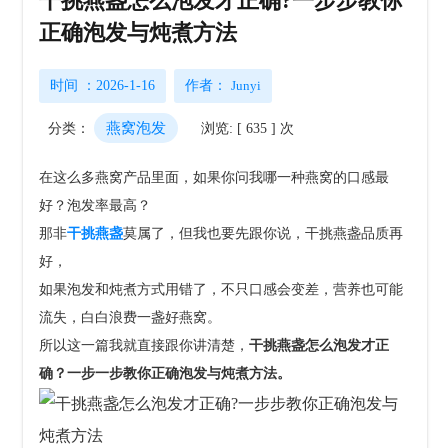
干挑燕盏怎么泡发才正确?一步步教你
正确泡发与炖煮方法
时间 ：2026-1-16
作者：
Junyi
燕窝泡发
分类：
浏览: [ 635 ] 次
在这么多燕窝产品里面，如果你问我哪一种燕窝的口感最
好？泡发率最高？
那非
干挑燕盏
莫属了，
但我也要先跟你说，干挑燕盏品质再
好，
如果泡发和炖煮方式用错了，不只口感会变差，营养也可能
流失，白白浪费一盏好燕窝。
所以这一篇我就直接跟你讲清楚，
干挑燕盏怎么泡发才正
确？
一步一步教你
正确泡发与炖煮方法。