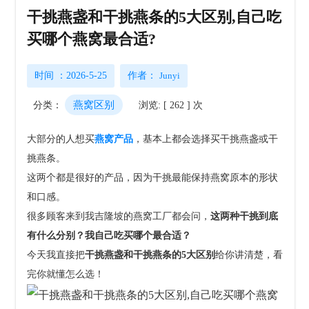
干挑燕盏和干挑燕条的5大区别,自己吃
买哪个燕窝最合适?
时间 ：2026-5-25
作者：
Junyi
燕窝区别
分类：
浏览: [ 262 ] 次
大部分的人想买
燕窝产品
，基本上都会选择买干挑燕盏或干
挑燕条。
这两个都是很好的产品，因为干挑最能保持燕窝原本的形状
和口感。
很多顾客来到我吉隆坡的燕窝工厂都会问，
这两种干挑到底
有什么分别？我自己吃买哪个最合适？
今天我直接把
干挑燕盏和干挑燕条的5大区别
给你讲清楚，看
完你就懂怎么选！