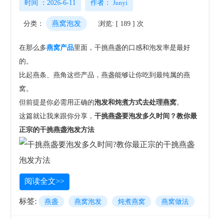
时间 ：2026-6-11
作者：
Junyi
燕窝泡发
分类：
浏览: [ 189 ] 次
在那么多
燕窝产品
里面，干挑燕盏的口感和泡发率是最好
的。
比起燕条、燕角这些产品，燕盏能够让你吃到最纯属的燕
窝。
但前提是你必需用正确的
泡发和炖煮方式去处理燕窝
。
这篇就让我来跟你分享，
干挑燕盏要泡发多久时间？教你最
正宗的干挑燕盏泡发方法
阅读全文>>
标签:
燕盏
燕窝泡发
炖煮燕窝
燕窝做法