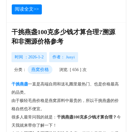
阅读全文>>
干挑燕盏100克多少钱才算合理?溯源
和非溯源价格参考
时间 ：2026-1-2
作者：
Junyi
燕窝价格
分类：
浏览: [ 656 ] 次
干挑燕盏
一直是高端自用和送礼圈里最热门、也是价格最高
的品类。
由于极轻毛燕价格是燕窝原料中最贵的，所以干挑燕盏的价
格自然也不便宜。
很多人最常问我的就是：
干挑燕盏100克多少钱才算合理？
今
天我就来带你了解一下！