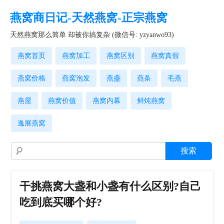
燕窝商日记-天然燕窝-正宗燕窝
天然燕窝那么简单 却被你搞复杂 (微信号: yzyanwo93)
燕窝首页
燕窝加工
燕窝区别
燕窝真假
燕窝价格
燕窝泡发
燕盏
燕条
毛燕
燕屋
燕窝价值
燕窝内幕
鲜炖燕窝
逸展燕窝
干挑燕窝大盏和小盏有什么区别?自己
吃到底买哪个好?