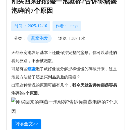
刚买回来的燕盏一泡就碎?告诉你燕盏
泡碎的7个原因
时间 ：2025-12-16
作者：
Junyi
燕窝泡发
分类：
浏览: [ 387 ] 次
天然燕窝泡发后基本上还能保持完整的盏形。你可以清楚的
看到纹路，不会被泡散。
可是有些
燕盏
泡了就好像被分解那样慢慢的碎散开来，这是
泡发方法错了还是买到品质差的燕盏？
出现这种情况的原因可能有几个，
我今天就告诉你燕盏容易
泡碎的7个原因。
阅读全文>>