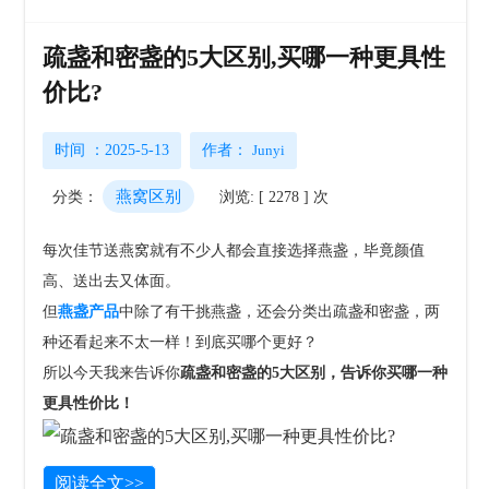
疏盏和密盏的5大区别,买哪一种更具性
价比?
时间 ：2025-5-13
作者：
Junyi
燕窝区别
分类：
浏览: [ 2278 ] 次
每次佳节送燕窝就有不少人都会直接选择燕盏，毕竟颜值
高、送出去又体面。
但
燕盏产品
中除了有干挑燕盏，还会分类出疏盏和密盏，两
种还看起来不太一样！到底买哪个更好？
所以今天我来告诉你
疏盏和密盏的5大区别，告诉你买哪一种
更具性价比！
阅读全文>>