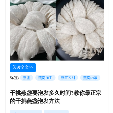
阅读全文>>
标签:
燕盏
燕窝加工
燕窝区别
燕窝内幕
干挑燕盏要泡发多久时间?教你最正宗
的干挑燕盏泡发方法