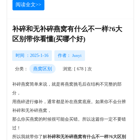
阅读全文>>
补碎和无补碎燕窝有什么不一样?6大
区别带你看懂(买哪个好)
时间 ：2025-1-16
作者：
Junyi
燕窝区别
分类：
浏览: [ 678 ] 次
补碎燕窝简单来说，就是将燕窝挑毛后在结构不完整的部
分，
用燕碎进行修补，通常都是补在燕窝底座。
如果你不会分辨
补碎和无补碎燕窝，
那么你买燕窝的时候很可能会买错。所以这篇你一定不要错
过！
所以我就带你了解
补碎和无补碎燕窝有什么不一样?
6大区别