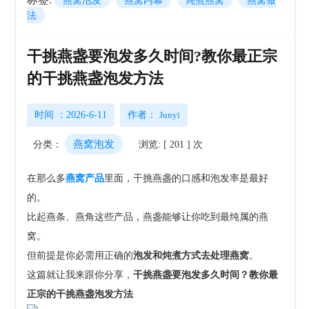
燕窝泡发
燕窝内幕
炖煮燕窝
燕窝做
法
干挑燕盏要泡发多久时间?教你最正宗
的干挑燕盏泡发方法
时间 ：2026-6-11
作者：
Junyi
燕窝泡发
分类：
浏览: [ 201 ] 次
在那么多
燕窝产品
里面，干挑燕盏的口感和泡发率是最好
的。
比起燕条、燕角这些产品，燕盏能够让你吃到最纯属的燕
窝。
但前提是你必需用正确的
泡发和炖煮方式去处理燕窝
。
这篇就让我来跟你分享，
干挑燕盏要泡发多久时间？教你最
正宗的干挑燕盏泡发方法