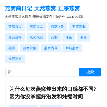
燕窝商日记-天然燕窝-正宗燕窝
天然燕窝那么简单 却被你搞复杂 (微信号: yzyanwo93)
燕窝首页
燕窝加工
燕窝区别
燕窝真假
燕窝价格
燕窝泡发
燕盏
燕条
毛燕
燕屋
燕窝价值
燕窝内幕
鲜炖燕窝
逸展燕窝
为什么每次燕窝炖出来的口感都不同?
因为你没掌握好泡发和炖煮时间