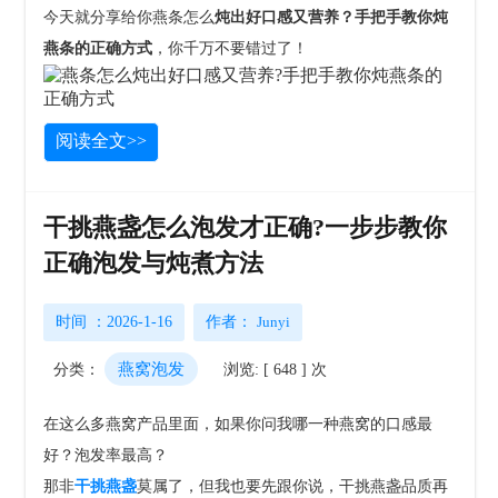
今天就分享给你燕条怎么
炖出好口感又营养？手把手教你炖
燕条的正确方式
，你千万不要错过了！
阅读全文>>
干挑燕盏怎么泡发才正确?一步步教你
正确泡发与炖煮方法
时间 ：2026-1-16
作者：
Junyi
燕窝泡发
分类：
浏览: [ 648 ] 次
在这么多燕窝产品里面，如果你问我哪一种燕窝的口感最
好？泡发率最高？
那非
干挑燕盏
莫属了，
但我也要先跟你说，干挑燕盏品质再