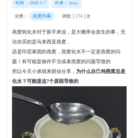
时间 ：2026-5-7
作者：
Junyi
燕窝内幕
分类：
浏览:
[ 274 ]
次
燕窝炖化水对于新手来说，是大概率会发生的事，无
论你买的是马来西亚燕窝，
还是印尼泰国的燕窝，燕窝化水不一定是燕窝的问
题！
有可能是操作不当或者燕窝的问题导致的
所以今天小弟就来跟你分享，
为什么自己炖燕窝总是
化水？可能是这7个原因导致的