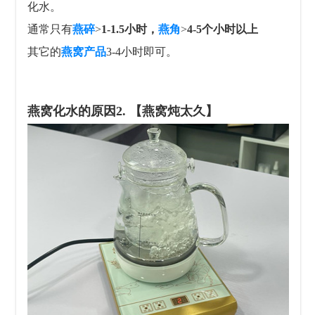
化水。
通常只有
燕碎
>
1-1.5小时，
燕角
>
4-5个小时以上
其它的
燕窝产品
3-4小时即可。
燕窝化水的原因
2. 【燕窝炖太久】