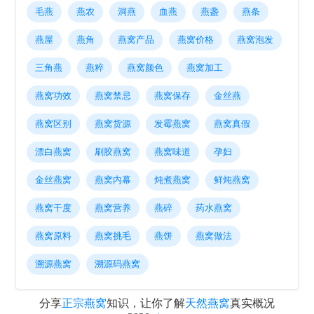
毛燕
燕农
洞燕
血燕
燕盏
燕条
燕屋
燕角
燕窝产品
燕窝价格
燕窝泡发
三角燕
燕粹
燕窝颜色
燕窝加工
燕窝功效
燕窝禁忌
燕窝保存
金丝燕
燕窝区别
燕窝货源
发霉燕窝
燕窝真假
漂白燕窝
刷胶燕窝
燕窝味道
孕妇
金丝燕窝
燕窝内幕
炖煮燕窝
鲜炖燕窝
燕窝干度
燕窝营养
燕碎
药水燕窝
燕窝原料
燕窝挑毛
燕饼
燕窝做法
溯源燕窝
溯源码燕窝
分享
正宗燕窝
知识，让你了解
天然燕窝
真实概况