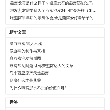
燕窝发霉是什么样子？轻度发霉的燕窝还能吃吗
泡发燕窝需要多久？燕窝泡发24小时会怎样（附图）
吃燕窝半年后的亲身体会,全是燕窝爱好者给予的真实反馈
精华文章
漂白燕窝 害人不浅
假血燕的制作与真相
真燕盏泡发前后图
燕窝常见问题 让你变燕窝达人的文章
马来西亚原产天然燕窝
到底什么才是燕盏
为什么燕窝那么昂贵的价值在哪?
标签