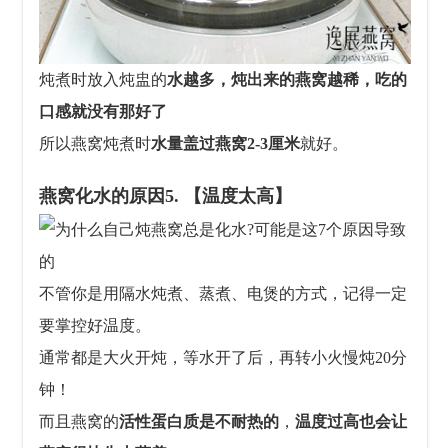
炖煮时放入炖盅的
水越多，炖出来的燕窝越稀，吃的
口感就没有那好了
所以燕窝
炖煮时
水量
盖过燕窝
2-3厘米
就好。
燕窝化水的原因
5. 【温度太高】
不管你是用隔水炖煮、蒸煮、电煲的方式，记得一定
要掌控好温度。
通常都是大火开炖，等水开了后，再转小火慢炖20分
钟！
而且燕窝的
活性蛋白质是不耐热的
，
温度过高也会让