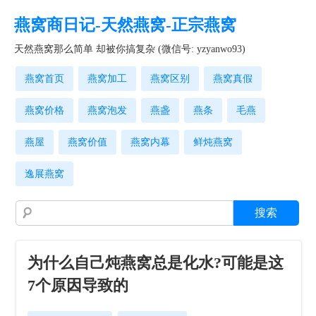
燕窝商日记-天然燕窝-正宗燕窝
天然燕窝那么简单 却被你搞复杂 (微信号: yzyanwo93)
燕窝首页
燕窝加工
燕窝区别
燕窝真假
燕窝价格
燕窝泡发
燕盏
燕条
毛燕
燕屋
燕窝价值
燕窝内幕
鲜炖燕窝
逸展燕窝
为什么自己炖燕窝总是化水?可能是这
7个原因导致的