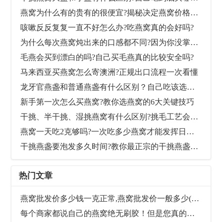
燕窝为什么有的贵有的很便宜?揭秘决定燕窝价格的10大原因
咳嗽反反复复一直不好怎么办?吃燕窝真的会好吗?
为什么每次燕窝炖出来的口感都不同?因为你没掌握好泡发和炖煮时间
毛燕会买到漂白的吗?自己买毛燕真的比较安全吗?
马来西亚买燕窝怎么寄澳洲?正规出口流程一次看懂
龙牙官燕盏和普通燕盏有什么区别？自己吃该选哪个比较划算？
新手第一次怎么买燕窝?教你选燕窝的6大关键技巧
干挑、半干挑、湿挑燕窝有什么区别?挑毛工艺会影响燕窝营养价值吗？
燕窝一天吃2克够吗?一次吃多少燕窝才能发挥日常保养的作用
干挑燕盏要泡发多久时间?教你最正宗的干挑燕盏泡发方法
热门文章
燕窝批发价多少钱一克正常,燕窝批发价一般多少(最新参考价格)
每个商家都说自己的燕窝绝无刷胶！但是您真的知道什么是“刷胶”吗？