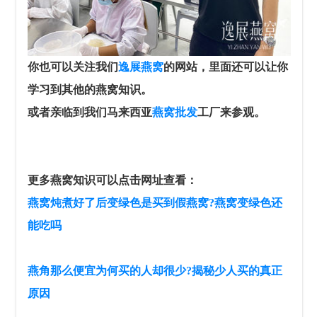
你也可以关注我们
逸展燕窝
的网站，里面还可以让你
学习到其他的燕窝知识。
或者亲临到我们
马来西亚
燕
窝批发
工厂来参观。
更多燕窝知识可以点击网址查看：
燕窝炖煮好了后变绿色是买到假燕窝?燕窝变绿色还
能吃吗
燕角那么便宜为何买的人却很少?揭秘少人买的真正
原因