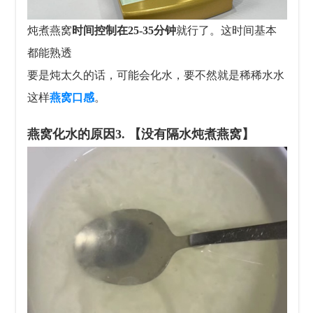
炖煮燕窝
时间控制在
25-35分钟
就行了。这时间基本
都能熟透
要是炖太久的话，可能会化水，要不然就是稀稀水水
这样
燕窝口感
。
燕窝化水的原因
3. 【没有隔水炖煮燕窝】