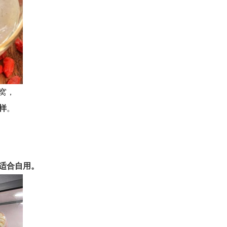
窝，
样
。
适合自用。