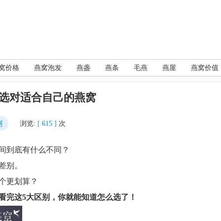
窝价格
燕窝泡发
燕盏
燕条
毛燕
燕屋
燕窝价值
你选对适合自己的燕窝
别
浏览:
[ 615 ]
次
间到底有什么不同？
差别。
个更划算？
看完这5大区别，你就能知道怎么选了！