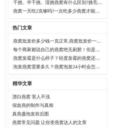
干挑、半干挑、湿挑燕窝有什么区别?挑毛工艺会影响燕窝营养价值吗？
燕窝一天吃2克够吗?一次吃多少燕窝才能发挥日常保养的作用
热门文章
燕窝批发价多少钱一克正常,燕窝批发价一般多少(最新参考价格)
每个商家都说自己的燕窝绝无刷胶！但是您真的知道什么是“刷胶”吗？
燕窝发霉是什么样子？轻度发霉的燕窝还能吃吗
泡发燕窝需要多久？燕窝泡发24小时会怎样（附图）
精华文章
漂白燕窝 害人不浅
假血燕的制作与真相
真燕盏泡发前后图
燕窝常见问题 让你变燕窝达人的文章