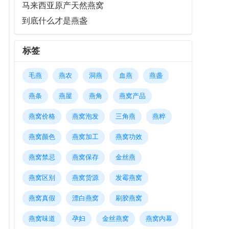
马来西亚原产天然燕窝
到底什么才是燕盏
标签
毛燕
燕农
洞燕
血燕
燕盏
燕条
燕屋
燕角
燕窝产品
燕窝价格
燕窝泡发
三角燕
燕粹
燕窝颜色
燕窝加工
燕窝功效
燕窝禁忌
燕窝保存
金丝燕
燕窝区别
燕窝货源
发霉燕窝
燕窝真假
漂白燕窝
刷胶燕窝
燕窝味道
孕妇
金丝燕窝
燕窝内幕