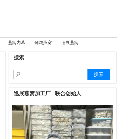
燕窝内幕
鲜炖燕窝
逸展燕窝
搜索
逸展燕窝加工厂 - 联合创始人