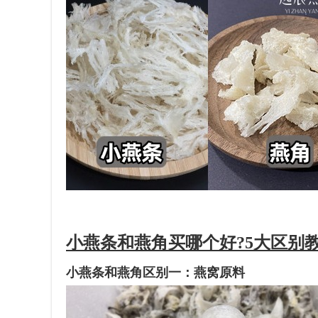
小燕条和燕角买哪个好?5大区别
小燕条和燕角区别一：燕窝原料