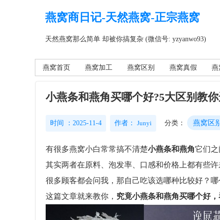
燕窝商日记-天然燕窝-正宗燕窝
天然燕窝那么简单 却被你搞复杂 (微信号: yzyanwo93)
燕窝首页
燕窝加工
燕窝区别
燕窝真假
燕
小燕条和燕角买哪个好?5大区别教
燕窝区
时间 ：2025-11-4
作者：
Junyi
分类：
有很多燕窝小白常常搞不清楚
小燕条和燕角
它们之
其实两者在原料、泡发率、口感和价格上都有些许
很多顾客都会问我，那自己吃该选哪种比较好？哪
这篇文章就来教你，
究竟小燕条和燕角买哪个好，