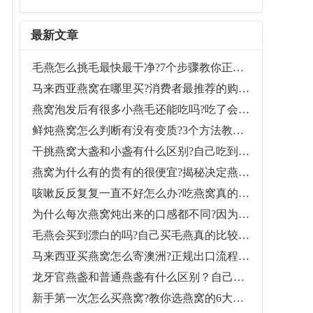
最新文章
毛燕怎么挑毛最快最干净?7个步骤教你正确清洗毛燕
马来西亚燕窝在哪里买?消费者最推荐的购买地点
燕窝泡发后有很多小燕毛还能吃吗?吃了会不会影响健康?
鲜炖燕窝怎么判断有没有变质?3个方法教你辨别是否还能喝
干挑燕窝大盏和小盏有什么区别?自己吃到底买哪个好?
燕窝为什么有的贵有的很便宜?揭秘决定燕窝价格的10大原因
咳嗽反反复复一直不好怎么办?吃燕窝真的会好吗?
为什么每次燕窝炖出来的口感都不同?因为你没掌握好泡发和炖煮时间
毛燕会买到漂白的吗?自己买毛燕真的比较安全吗?
马来西亚买燕窝怎么寄澳洲?正规出口流程一次看懂
龙牙官燕盏和普通燕盏有什么区别？自己吃该选哪个比较划算？
新手第一次怎么买燕窝?教你选燕窝的6大关键技巧