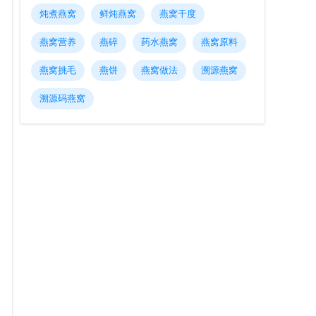
炖煮燕窝
鲜炖燕窝
燕窝干度
燕窝营养
燕碎
药水燕窝
燕窝原料
燕窝挑毛
燕饼
燕窝做法
溯源燕窝
溯源码燕窝