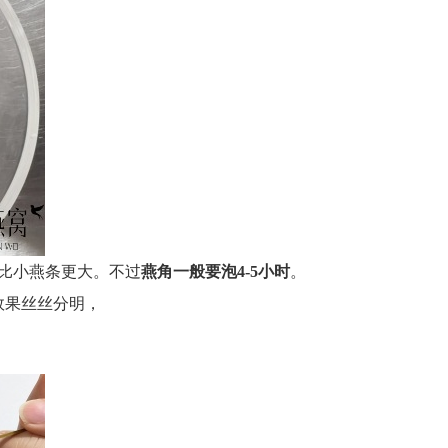
比小燕条更大。不过
燕角一般要泡4-5小时
。
效果丝丝分明，