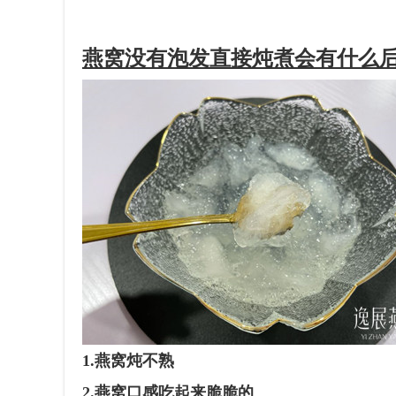
燕窝没有泡发直接炖煮会有什么
1.燕窝炖不熟
2.燕窝口感吃起来脆脆的