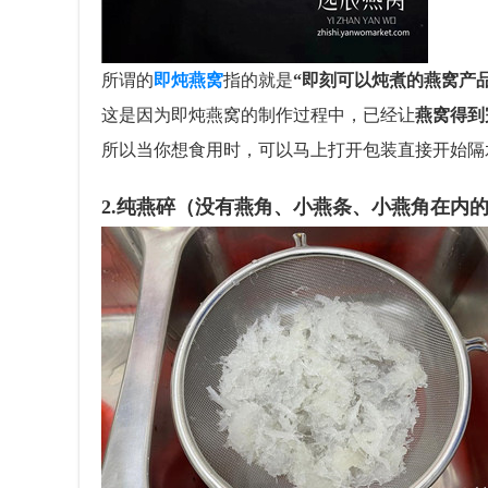
所谓的
即炖燕窝
指的就是
“即刻可以炖煮的燕窝产品
这是因为即炖燕窝的制作过程中，已经让
燕窝得到
所以当你想食用时，可以马上打开包装直接开始隔
2.纯燕碎（没有燕角、小燕条、小燕角在内