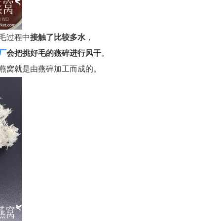
毛过程中
接触了比较多水
，
厂
会把挑好毛的燕碎进行风干
。
燕窝就是由燕碎加工而成的。