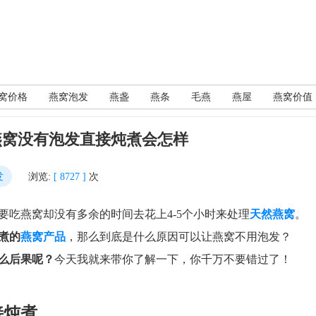
窝价格
燕窝泡发
燕盏
燕条
毛燕
燕屋
燕窝价值
燕窝没有泡发直接炖煮会怎样
发
浏览:
[ 8727 ]
次
吃燕窝却没有多余的时间去花上4-5个小时来处理
天然燕窝
。
煮的
燕窝产品
，那么到底是什么原因可以让燕窝不用泡发？
么后果呢？
今天我就来带你了解一下，你千万不要错过了！
接炖煮