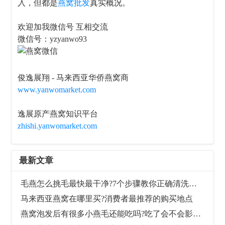
入，但都是
燕窝批发
真实概况。
欢迎加我微信号 互相交流
微信号：yzyanwo93
俊逸展翔 - 马来西亚华侨燕窝商
www.yanwomarket.com
逸展原产燕窝知识平台
zhishi.yanwomarket.com
最新文章
毛燕怎么挑毛最快最干净?7个步骤教你正确清洗毛燕
马来西亚燕窝在哪里买?消费者最推荐的购买地点
燕窝泡发后有很多小燕毛还能吃吗?吃了会不会影响健康?