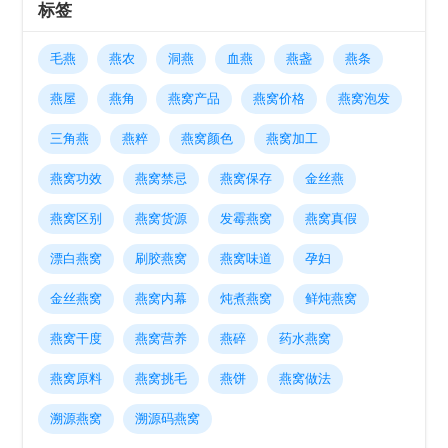
标签
毛燕
燕农
洞燕
血燕
燕盏
燕条
燕屋
燕角
燕窝产品
燕窝价格
燕窝泡发
三角燕
燕粹
燕窝颜色
燕窝加工
燕窝功效
燕窝禁忌
燕窝保存
金丝燕
燕窝区别
燕窝货源
发霉燕窝
燕窝真假
漂白燕窝
刷胶燕窝
燕窝味道
孕妇
金丝燕窝
燕窝内幕
炖煮燕窝
鲜炖燕窝
燕窝干度
燕窝营养
燕碎
药水燕窝
燕窝原料
燕窝挑毛
燕饼
燕窝做法
溯源燕窝
溯源码燕窝