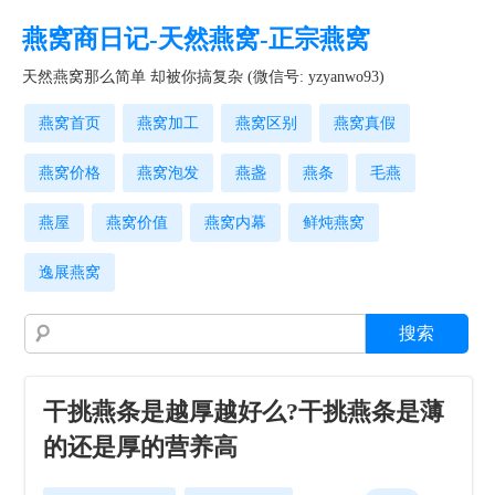
燕窝商日记-天然燕窝-正宗燕窝
天然燕窝那么简单 却被你搞复杂 (微信号: yzyanwo93)
燕窝首页
燕窝加工
燕窝区别
燕窝真假
燕窝价格
燕窝泡发
燕盏
燕条
毛燕
燕屋
燕窝价值
燕窝内幕
鲜炖燕窝
逸展燕窝
干挑燕条是越厚越好么?干挑燕条是薄
的还是厚的营养高