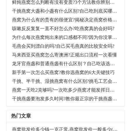
鲜炖燕窝怎么判断有没有变质?3个方法教你辨别是否还能喝
干挑燕窝大盏和小盏有什么区别?自己吃到底买哪个好?
燕窝为什么有的贵有的很便宜?揭秘决定燕窝价格的10大原因
咳嗽反反复复一直不好怎么办?吃燕窝真的会好吗?
为什么每次燕窝炖出来的口感都不同?因为你没掌握好泡发和炖煮时间
毛燕会买到漂白的吗?自己买毛燕真的比较安全吗?
马来西亚买燕窝怎么寄澳洲?正规出口流程一次看懂
龙牙官燕盏和普通燕盏有什么区别？自己吃该选哪个比较划算？
新手第一次怎么买燕窝?教你选燕窝的6大关键技巧
干挑、半干挑、湿挑燕窝有什么区别?挑毛工艺会影响燕窝营养价值吗？
燕窝一天吃2克够吗?一次吃多少燕窝才能发挥日常保养的作用
干挑燕盏要泡发多久时间?教你最正宗的干挑燕盏泡发方法
热门文章
燕窝批发价多少钱一克正常,燕窝批发价一般多少(最新参考价格)