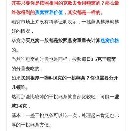
其实只要你是按照相同的克数去食用燕窝的？
那么最
终你得到的
燕窝营养价值
，其实都是一样的
。
燕窝市场上并没有科学证明表示，干挑燕条越厚就越
好的情况，
毕竟你
买燕窝一般都是按照燕窝重量去计算
燕窝价格
的。
当然吃燕窝的时候也是同样，按照
每日3-5克干燕窝
的分量去吃的，
如果
买到很厚一盏8-10克的干挑燕条？你也需要分开
几顿吃
。
然而那些比较薄的干挑燕条就自然比较轻，可能
一盏
就3-6克
，
基本上一盏干挑燕条可以吃一次，处理起来肯定也比
厚的干挑燕条方便。