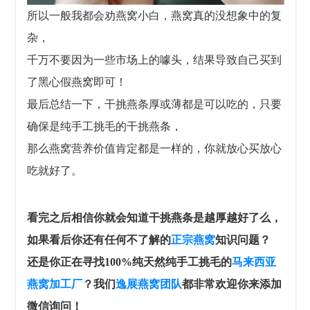
所以一般我都会劝燕窝小白，燕窝真的没想象中的复
杂，
千万不要因为一些市场上的噱头，结果导致自己买到
了黑心假燕窝即可！
最后总结一下，干挑燕条厚或薄都是可以吃的，只要
确保是纯手工挑毛的干挑燕条，
那么燕窝营养价值肯定都是一样的，你就放心买放心
吃就好了。
看完之后相信你就会知道干挑燕条是越厚越好了么，
如果看后你还有任何不了解的
正宗燕窝
知识问题？
还是你正在寻找100%纯天然纯手工挑毛的
马来西亚
燕窝加工厂
？我们
逸展燕窝团队
都非常欢迎你来添加
微信询问！