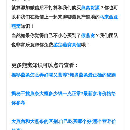
就算添加微信后不打算和我们购买
燕窝货源
？你也可
以和我们在微信上一起来聊聊最原产道地的
马来西亚
燕窝
知识！
当然如果你觉得自己不小心买到了
假燕窝
？我们团队
也非常乐意帮你免费
鉴定燕窝真假
哦！
更多燕窝知识可以点击查看：
揭秘燕条怎么弄好喝又营养?炖煮燕条最正确的秘籍
揭秘干挑燕条大概多少钱一克正常?最新参考价格给
你参考
大燕角和大燕条的区别,自己吃买哪个好(哪个营养价