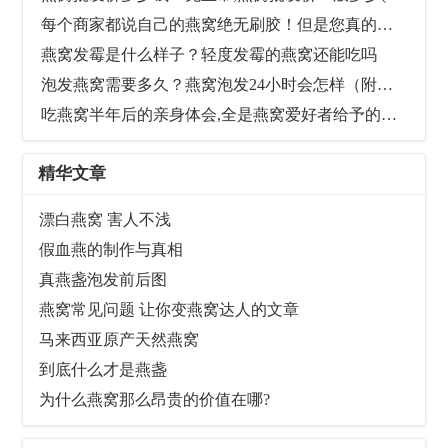
每个商家都说自己的燕窝绝无刷胶！但是您真的知道什么是“刷胶”吗？
燕窝发霉是什么样子？轻度发霉的燕窝还能吃吗
泡发燕窝需要多久？燕窝泡发24小时会怎样（附图）
吃燕窝半年后的亲身体会,全是燕窝爱好者给予的真实反馈
精华文章
漂白燕窝 害人不浅
假血燕的制作与真相
真燕盏泡发前后图
燕窝常见问题 让你变燕窝达人的文章
马来西亚原产天然燕窝
到底什么才是燕盏
为什么燕窝那么昂贵的价值在哪?